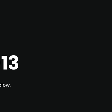
13
elow.